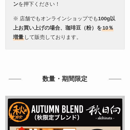
ン
を押下ください！
※ 店舗でもオンラインショップでも
100g以
上お買い上げの場合、珈琲豆（粉）を
10％
増量
して販売しております。
数量・期間限定