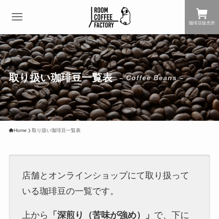
珈琲豆販売所
取り扱い珈琲豆一覧表
– Coffee Beans –
Home
取り扱い珈琲豆一覧表
店舗とオンラインショップにて取り扱って
いる珈琲豆の一覧です。
上から
「深煎り（苦味が強め）」
で、下に