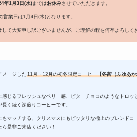
24年1月3日(水)
までは
お休み
させていただきます。
の営業日は1月4日(木)となります。
けして大変申し訳ございませんが、ご理解の程を何卒よろしく
イメージした
11月・12月の初冬限定コーヒー
【冬茜（ふゆあか
に感じるフレッシュなベリー感、ビターチョコのようなトロッ
が長く続く深煎りコーヒーです。
にもマッチする、クリスマスにもピッタリな極上のブレンドコ
たら是非ご来店ください！